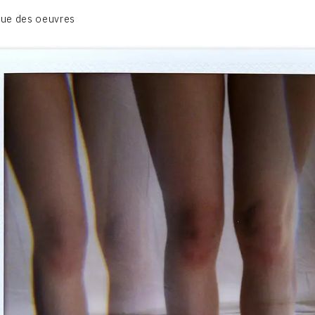
01_SCULPTURE
ue des oeuvres
02_PHOTOGRAPHIQUE
03_COLLAGES
04_DESSINS
05_MONOTYPE
06_ARCHIVES
CONTACT