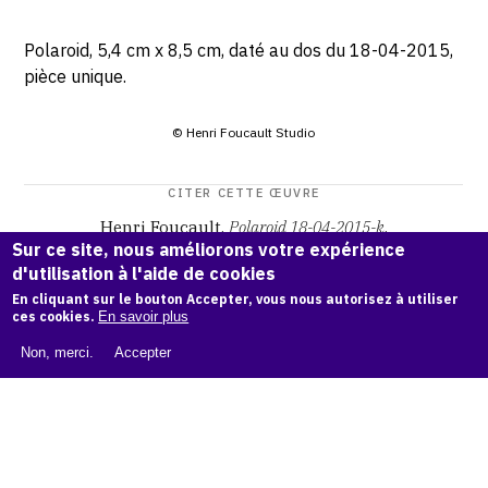
Polaroid, 5,4 cm x 8,5 cm, daté au dos du 18-04-2015,
pièce unique.
© Henri Foucault Studio
CITER CETTE ŒUVRE
Henri Foucault,
Polaroid 18-04-2015-k
.
Sur ce site, nous améliorons votre expérience
Catalogue raisonné Henri Foucault
, OAM.
ark:38997/o17m
d'utilisation à l'aide de cookies
sd
En cliquant sur le bouton Accepter, vous nous autorisez à utiliser
ces cookies.
En savoir plus
COPIER LA CITATION
Non, merci.
Accepter
Demande d'information