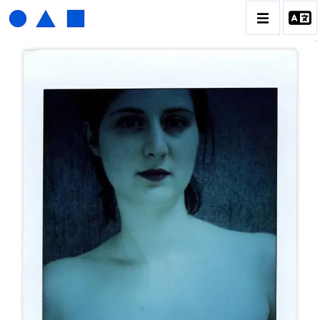
HENRI FOUCAULT
BIOGRAPHIE
CATALOGUE DES OEUVRES
01_SCULPTURE
02_PHOTOGRAPHIQUE
03_COLLAGES
04_DESSINS
05_MONOTYPE
06_ARCHIVES