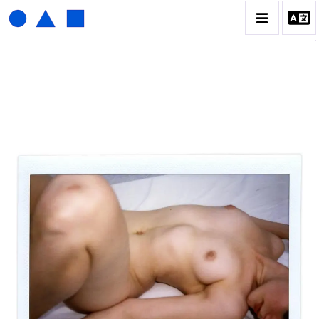
HENRI FOUCAULT
BIOGRAPHIE
CATALOGUE DES OEUVRES
01_SCULPTURE
02_PHOTOGRAPHIQUE
03_COLLAGES
04_DESSINS
05_MONOTYPE
06_ARCHIVES