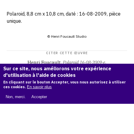
Polaroid, 8,8 cm x 10,8 cm, daté : 16-08-2009, pièce
unique.
© Henri Foucault Studio
CITER CETTE ŒUVRE
Henri Foucault,
Polaroid 16-08-2009-e
.
Sur ce site, nous améliorons votre expérience
Catalogue raisonné Henri Foucault
, OAM.
ark:38997/o17n
d'utilisation à l'aide de cookies
bt
En cliquant sur le bouton Accepter, vous nous autorisez à utiliser
ces cookies.
En savoir plus
COPIER LA CITATION
Non, merci.
Accepter
Demande d'information