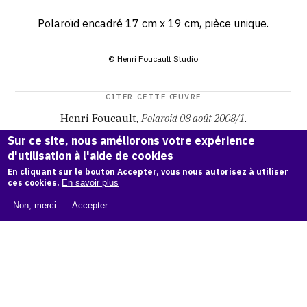
Polaroïd encadré 17 cm x 19 cm, pièce unique.
© Henri Foucault Studio
CITER CETTE ŒUVRE
Henri Foucault,
Polaroid 08 août 2008/1
.
Catalogue raisonné Henri Foucault
, OAM.
ark:38997/o16d
Sur ce site, nous améliorons votre expérience
vs
d'utilisation à l'aide de cookies
En cliquant sur le bouton Accepter, vous nous autorisez à utiliser
COPIER LA CITATION
ces cookies.
En savoir plus
Non, merci.
Accepter
Demande d'information