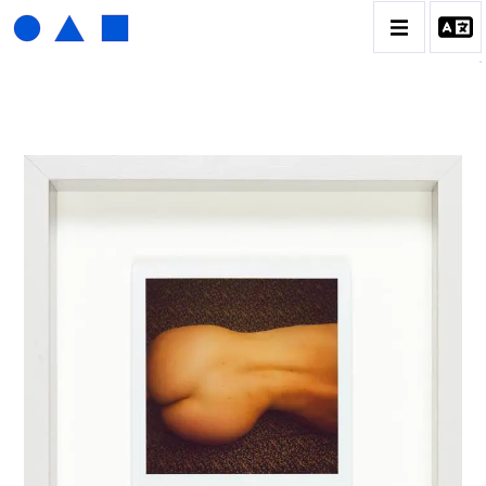
HENRI FOUCAULT
BIOGRAPHIE
CATALOGUE DES OEUVRES
01_SCULPTURE
02_PHOTOGRAPHIQUE
03_COLLAGES
04_DESSINS
05_MONOTYPE
06_ARCHIVES