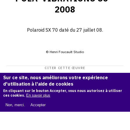
2008
Polaroid SX 70 daté du 27 juillet 08.
© Henri Foucault Studio
CITER CETTE ŒUVRE
Henri Foucault,
Pola-vibrations 36 - 2008
.
Sur ce site, nous améliorons votre expérience
d'utilisation à l'aide de cookies
Catalogue raisonné Henri Foucault
, OAM.
ark:38997/o1bg
En cliquant sur le bouton Accepter, vous nous autorisez à utiliser
7w
ces cookies.
En savoir plus
COPIER LA CITATION
Non, merci.
Accepter
Demande d'information