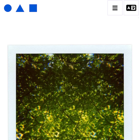
HENRI FOUCAULT
BIOGRAPHIE
CATALOGUE DES OEUVRES
01_SCULPTURE
02_PHOTOGRAPHIQUE
03_COLLAGES
04_DESSINS
05_MONOTYPE
06_ARCHIVES