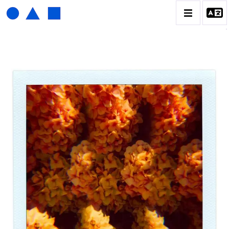
HENRI FOUCAULT
BIOGRAPHIE
CATALOGUE DES OEUVRES
01_SCULPTURE
02_PHOTOGRAPHIQUE
03_COLLAGES
04_DESSINS
05_MONOTYPE
06_ARCHIVES