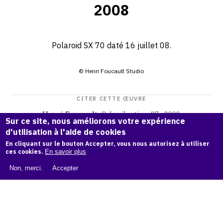
2008
Polaroid SX 70 daté 16 juillet 08.
© Henri Foucault Studio
CITER CETTE ŒUVRE
Henri Foucault,
Pola-vibrations 27 - 2008
.
Sur ce site, nous améliorons votre expérience
Catalogue raisonné Henri Foucault
, OAM.
ark:38997/o19r
d'utilisation à l'aide de cookies
v5
En cliquant sur le bouton Accepter, vous nous autorisez à utiliser
ces cookies.
En savoir plus
COPIER LA CITATION
Non, merci.
Accepter
Demande d'information