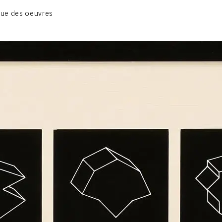
01_SCULPTURE
ue des oeuvres
02_PHOTOGRAPHIQUE
03_COLLAGES
04_DESSINS
05_MONOTYPE
06_ARCHIVES
CONTACT