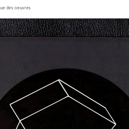
01_SCULPTURE
ue des oeuvres
02_PHOTOGRAPHIQUE
03_COLLAGES
04_DESSINS
05_MONOTYPE
06_ARCHIVES
CONTACT