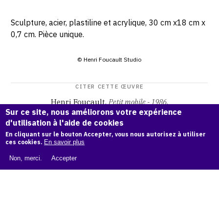
Sculpture, acier, plastiline et acrylique, 30 cm x18 cm x
0,7 cm. Pièce unique.
© Henri Foucault Studio
CITER CETTE ŒUVRE
Henri Foucault,
Petit mobile - 1986
.
Sur ce site, nous améliorons votre expérience
Catalogue raisonné Henri Foucault
, OAM.
ark:38997/o17q
d'utilisation à l'aide de cookies
0q
En cliquant sur le bouton Accepter, vous nous autorisez à utiliser
ces cookies.
En savoir plus
COPIER LA CITATION
Non, merci.
Accepter
Demande d'information