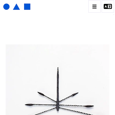
HENRI FOUCAULT
BIOGRAPHIE
CATALOGUE DES OEUVRES
01_SCULPTURE
02_PHOTOGRAPHIQUE
03_COLLAGES
04_DESSINS
05_MONOTYPE
06_ARCHIVES