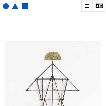
HENRI FOUCAULT
BIOGRAPHIE
CATALOGUE DES OEUVRES
01_SCULPTURE
02_PHOTOGRAPHIQUE
03_COLLAGES
04_DESSINS
05_MONOTYPE
06_ARCHIVES