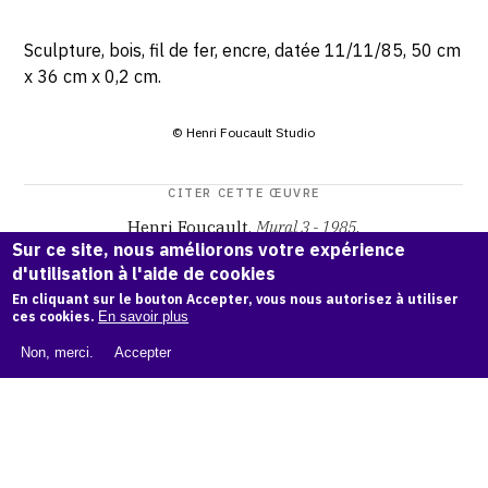
Sculpture, bois, fil de fer, encre, datée 11/11/85, 50 cm
x 36 cm x 0,2 cm.
© Henri Foucault Studio
CITER CETTE ŒUVRE
Henri Foucault,
Mural 3 - 1985
.
Sur ce site, nous améliorons votre expérience
Catalogue raisonné Henri Foucault
, OAM.
ark:38997/o17q
d'utilisation à l'aide de cookies
60
En cliquant sur le bouton Accepter, vous nous autorisez à utiliser
ces cookies.
En savoir plus
COPIER LA CITATION
Non, merci.
Accepter
Demande d'information