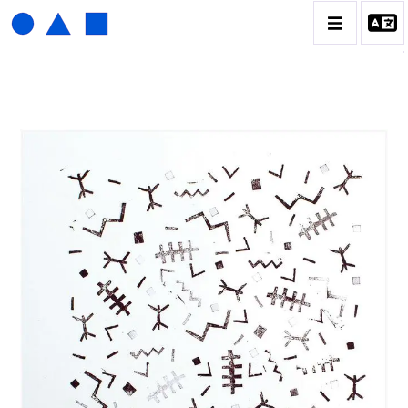
HENRI FOUCAULT
BIOGRAPHIE
CATALOGUE DES OEUVRES
01_SCULPTURE
02_PHOTOGRAPHIQUE
03_COLLAGES
04_DESSINS
05_MONOTYPE
06_ARCHIVES