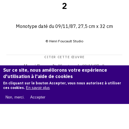
2
Monotype daté du 09/11/87, 27,5 cm x 32 cm
© Henri Foucault Studio
CITER CETTE ŒUVRE
Henri Foucault,
Monotype du 09/11/87 - 2
.
Sur ce site, nous améliorons votre expérience
Catalogue raisonné Henri Foucault
, OAM.
ark:38997/o17b
d'utilisation à l'aide de cookies
ws
En cliquant sur le bouton Accepter, vous nous autorisez à utiliser
ces cookies.
En savoir plus
COPIER LA CITATION
Non, merci.
Accepter
Demande d'information