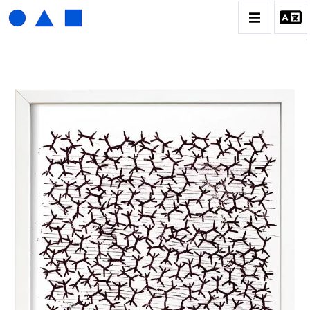
HENRI FOUCAULT
BIOGRAPHIE
CATALOGUE DES OEUVRES
01_SCULPTURE
02_PHOTOGRAPHIQUE
03_COLLAGES
04_DESSINS
05_MONOTYPE
06_ARCHIVES