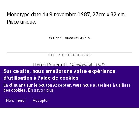
Monotype daté du 9 novembre 1987, 27cm x 32 cm
Pièce unique.
© Henri Foucault Studio
CITER CETTE ŒUVRE
Henri Foucault,
Monotype 4 - 1987
.
Sur ce site, nous améliorons votre expérience
Catalogue raisonné Henri Foucault
, OAM.
ark:38997/o16m
d'utilisation à l'aide de cookies
b5
En cliquant sur le bouton Accepter, vous nous autorisez à utiliser
ces cookies.
En savoir plus
COPIER LA CITATION
Non, merci.
Accepter
Demande d'information