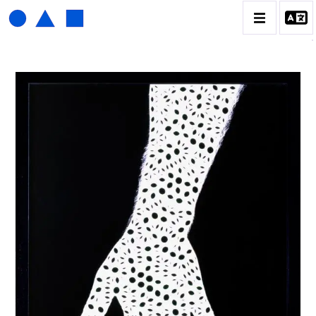
HENRI FOUCAULT
BIOGRAPHIE
CATALOGUE DES OEUVRES
01_SCULPTURE
02_PHOTOGRAPHIQUE
03_COLLAGES
04_DESSINS
05_MONOTYPE
06_ARCHIVES