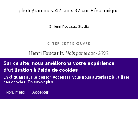
photogrammes. 42 cm x 32 cm. Pièce unique.
© Henri Foucault Studio
CITER CETTE ŒUVRE
Henri Foucault,
Main par le bas - 2000
.
Catalogue raisonné Henri Foucault
, OAM.
ark:38997/o169
Sur ce site, nous améliorons votre expérience
vr
d'utilisation à l'aide de cookies
En cliquant sur le bouton Accepter, vous nous autorisez à utiliser
COPIER LA CITATION
ces cookies.
En savoir plus
Non, merci.
Accepter
Demande d'information