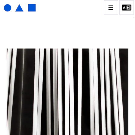
HENRI FOUCAULT
BIOGRAPHIE
CATALOGUE DES OEUVRES
01_SCULPTURE
02_PHOTOGRAPHIQUE
03_COLLAGES
04_DESSINS
05_MONOTYPE
06_ARCHIVES