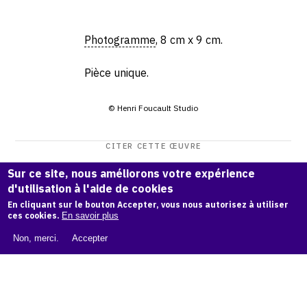
Photogramme
, 8 cm x 9 cm.
Pièce unique.
© Henri Foucault Studio
CITER CETTE ŒUVRE
Henri Foucault,
Lignes 14 - 1995
.
Sur ce site, nous améliorons votre expérience
Catalogue raisonné Henri Foucault
, OAM.
ark:38997/o18k
d'utilisation à l'aide de cookies
k3
En cliquant sur le bouton Accepter, vous nous autorisez à utiliser
ces cookies.
En savoir plus
COPIER LA CITATION
Non, merci.
Accepter
Demande d'information