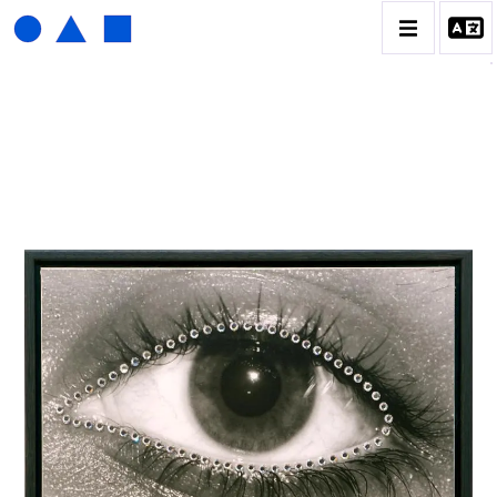
HENRI FOUCAULT
BIOGRAPHIE
CATALOGUE DES OEUVRES
01_SCULPTURE
02_PHOTOGRAPHIQUE
03_COLLAGES
04_DESSINS
05_MONOTYPE
06_ARCHIVES