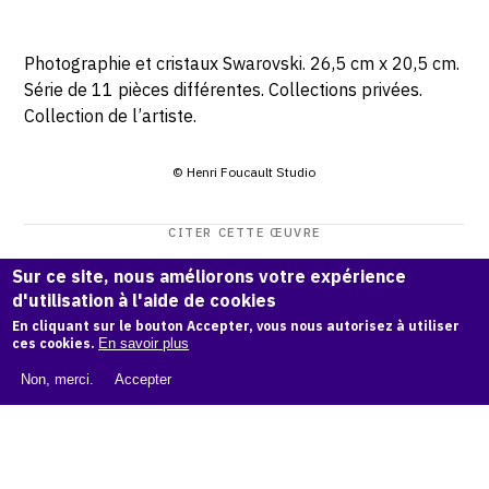
Photographie et cristaux Swarovski. 26,5 cm x 20,5 cm.
Série de 11 pièces différentes. Collections privées.
Collection de l’artiste.
© Henri Foucault Studio
CITER CETTE ŒUVRE
Henri Foucault,
Les yeux 2 - 2005
.
Sur ce site, nous améliorons votre expérience
Catalogue raisonné Henri Foucault
, OAM.
ark:38997/o165
d'utilisation à l'aide de cookies
n3
En cliquant sur le bouton Accepter, vous nous autorisez à utiliser
ces cookies.
En savoir plus
COPIER LA CITATION
Non, merci.
Accepter
Demande d'information