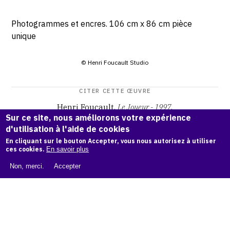
Photogrammes et encres. 106 cm x 86 cm pièce
unique
© Henri Foucault Studio
CITER CETTE ŒUVRE
Henri Foucault,
Le Joueur - 1997
.
Sur ce site, nous améliorons votre expérience
Catalogue raisonné Henri Foucault
, OAM.
ark:38997/o169
d'utilisation à l'aide de cookies
xh
En cliquant sur le bouton Accepter, vous nous autorisez à utiliser
ces cookies.
En savoir plus
COPIER LA CITATION
Non, merci.
Accepter
Demande d'information