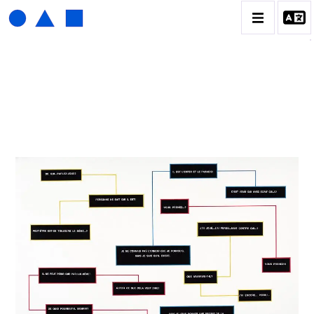
HENRI FOUCAULT
BIOGRAPHIE
CATALOGUE DES OEUVRES
01_SCULPTURE
02_PHOTOGRAPHIQUE
03_COLLAGES
04_DESSINS
05_MONOTYPE
06_ARCHIVES