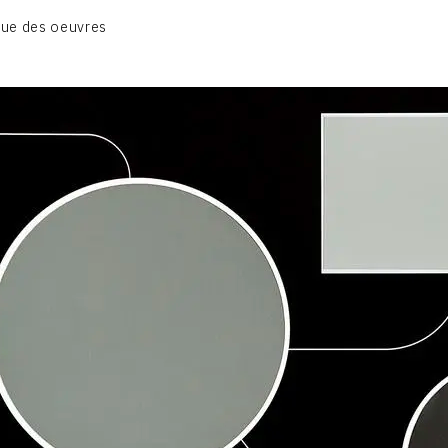
01_SCULPTURE
ue des oeuvres
02_PHOTOGRAPHIQUE
03_COLLAGES
04_DESSINS
05_MONOTYPE
06_ARCHIVES
CONTACT