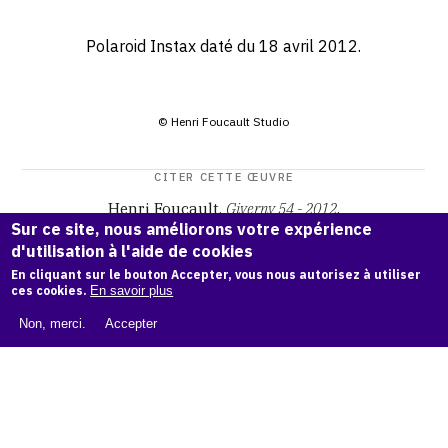
Polaroid Instax daté du 18 avril 2012.
© Henri Foucault Studio
CITER CETTE ŒUVRE
Henri Foucault,
Giverny 54 - 2012
.
Sur ce site, nous améliorons votre expérience
Catalogue raisonné Henri Foucault
, OAM.
ark:38997/o1bf
d'utilisation à l'aide de cookies
ft
En cliquant sur le bouton Accepter, vous nous autorisez à utiliser
ces cookies.
En savoir plus
COPIER LA CITATION
Non, merci.
Accepter
Demande d'information