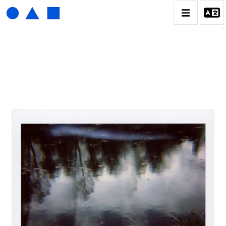
HENRI FOUCAULT
BIOGRAPHIE
CATALOGUE DES OEUVRES
01_SCULPTURE
02_PHOTOGRAPHIQUE
03_COLLAGES
04_DESSINS
05_MONOTYPE
06_ARCHIVES