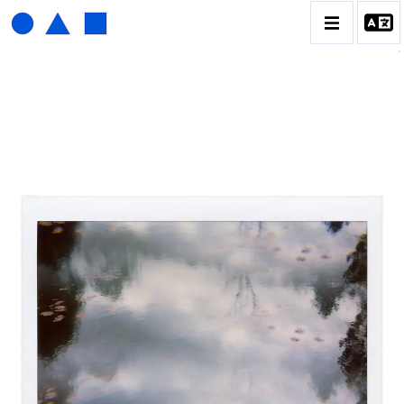
HENRI FOUCAULT
BIOGRAPHIE
CATALOGUE DES OEUVRES
01_SCULPTURE
02_PHOTOGRAPHIQUE
03_COLLAGES
04_DESSINS
05_MONOTYPE
06_ARCHIVES