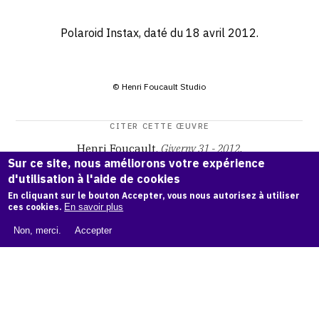
Polaroid Instax, daté du 18 avril 2012.
© Henri Foucault Studio
CITER CETTE ŒUVRE
Henri Foucault,
Giverny 31 - 2012
.
Sur ce site, nous améliorons votre expérience
Catalogue raisonné Henri Foucault
, OAM.
ark:38997/o1bd
d'utilisation à l'aide de cookies
k0
En cliquant sur le bouton Accepter, vous nous autorisez à utiliser
ces cookies.
En savoir plus
COPIER LA CITATION
Non, merci.
Accepter
Demande d'information