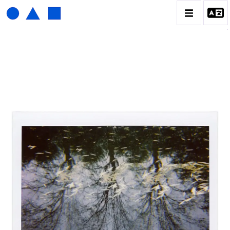
HENRI FOUCAULT
BIOGRAPHIE
CATALOGUE DES OEUVRES
01_SCULPTURE
02_PHOTOGRAPHIQUE
03_COLLAGES
04_DESSINS
05_MONOTYPE
06_ARCHIVES