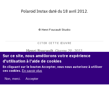
Polaroid Instax daté du 18 avril 2012.
© Henri Foucault Studio
CITER CETTE ŒUVRE
Henri Foucault,
Giverny 29 - 2012
.
Sur ce site, nous améliorons votre expérience
Catalogue raisonné Henri Foucault
, OAM.
ark:38997/o1bd
d'utilisation à l'aide de cookies
fg
En cliquant sur le bouton Accepter, vous nous autorisez à utiliser
ces cookies.
En savoir plus
COPIER LA CITATION
Non, merci.
Accepter
Demande d'information