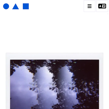
HENRI FOUCAULT
BIOGRAPHIE
CATALOGUE DES OEUVRES
01_SCULPTURE
02_PHOTOGRAPHIQUE
03_COLLAGES
04_DESSINS
05_MONOTYPE
06_ARCHIVES