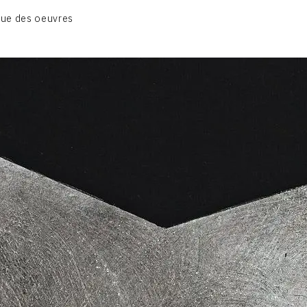
01_SCULPTURE
ue des oeuvres
02_PHOTOGRAPHIQUE
03_COLLAGES
04_DESSINS
05_MONOTYPE
06_ARCHIVES
CONTACT