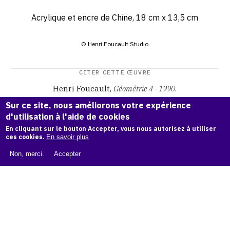
Acrylique et encre de Chine, 18 cm x 13,5 cm
© Henri Foucault Studio
CITER CETTE ŒUVRE
Henri Foucault,
Géométrie 4 - 1990
.
Catalogue raisonné Henri Foucault
, OAM.
ark:38997/o16q
Sur ce site, nous améliorons votre expérience
gq
d'utilisation à l'aide de cookies
En cliquant sur le bouton Accepter, vous nous autorisez à utiliser
COPIER LA CITATION
ces cookies.
En savoir plus
Non, merci.
Accepter
Demande d'information