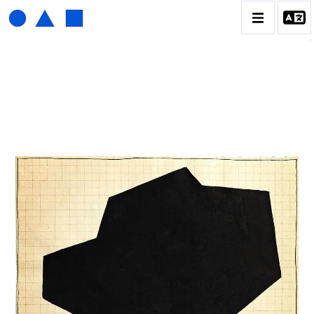
HENRI FOUCAULT
BIOGRAPHIE
CATALOGUE DES OEUVRES
01_SCULPTURE
02_PHOTOGRAPHIQUE
03_COLLAGES
04_DESSINS
05_MONOTYPE
06_ARCHIVES