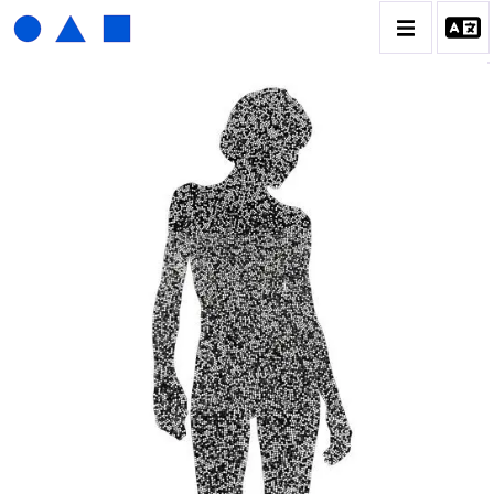
HENRI FOUCAULT
BIOGRAPHIE
CATALOGUE DES OEUVRES
01_SCULPTURE
02_PHOTOGRAPHIQUE
03_COLLAGES
04_DESSINS
05_MONOTYPE
06_ARCHIVES