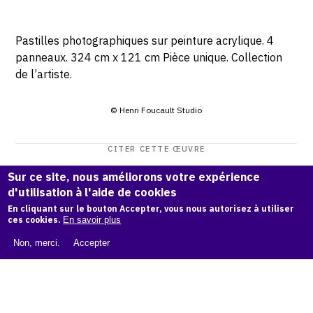
Pastilles photographiques sur peinture acrylique. 4
panneaux. 324 cm x 121 cm Pièce unique. Collection
de l’artiste.
© Henri Foucault Studio
CITER CETTE ŒUVRE
Henri Foucault,
Géante 2 - 2020
.
Sur ce site, nous améliorons votre expérience
Catalogue raisonné Henri Foucault
, OAM.
ark:38997/o164
d'utilisation à l'aide de cookies
xs
En cliquant sur le bouton Accepter, vous nous autorisez à utiliser
ces cookies.
En savoir plus
COPIER LA CITATION
Non, merci.
Accepter
Demande d'information