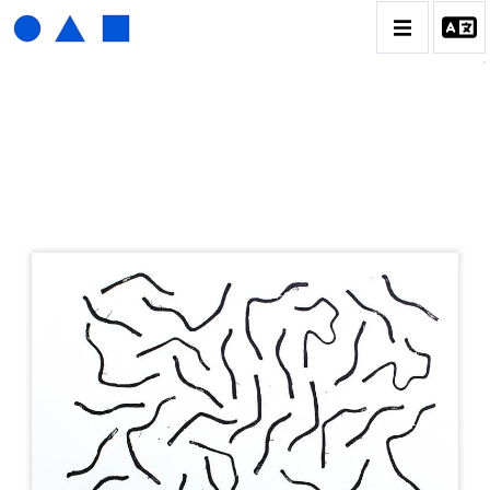
HENRI FOUCAULT
BIOGRAPHIE
CATALOGUE DES OEUVRES
01_SCULPTURE
02_PHOTOGRAPHIQUE
03_COLLAGES
04_DESSINS
05_MONOTYPE
06_ARCHIVES