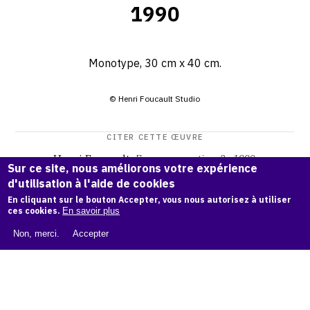
1990
Monotype, 30 cm x 40 cm.
© Henri Foucault Studio
CITER CETTE ŒUVRE
Henri Foucault,
Formes serpentines 2 - 1990
.
Sur ce site, nous améliorons votre expérience
Catalogue raisonné Henri Foucault
, OAM.
ark:38997/o18p
d'utilisation à l'aide de cookies
93
En cliquant sur le bouton Accepter, vous nous autorisez à utiliser
ces cookies.
En savoir plus
COPIER LA CITATION
Non, merci.
Accepter
Demande d'information