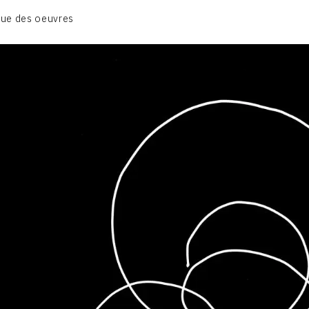
01_SCULPTURE
ue des oeuvres
02_PHOTOGRAPHIQUE
03_COLLAGES
04_DESSINS
05_MONOTYPE
06_ARCHIVES
CONTACT