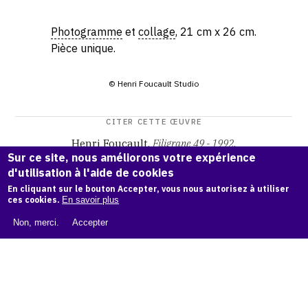
Photogramme
et
collage
, 21 cm x 26 cm.
Pièce unique.
© Henri Foucault Studio
CITER CETTE ŒUVRE
Henri Foucault,
Filigrane 49 - 1992
.
Sur ce site, nous améliorons votre expérience
Catalogue raisonné Henri Foucault
, OAM.
ark:38997/o193
d'utilisation à l'aide de cookies
04
En cliquant sur le bouton Accepter, vous nous autorisez à utiliser
ces cookies.
En savoir plus
COPIER LA CITATION
Non, merci.
Accepter
Demande d'information