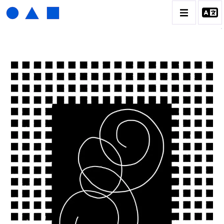
HENRI FOUCAULT
BIOGRAPHIE
CATALOGUE DES OEUVRES
01_SCULPTURE
02_PHOTOGRAPHIQUE
03_COLLAGES
04_DESSINS
05_MONOTYPE
06_ARCHIVES