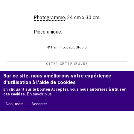
Photogramme
, 24 cm x 30 cm.
Pièce unique.
© Henri Foucault Studio
CITER CETTE ŒUVRE
Henri Foucault,
Filigrane 45 - 1994
.
Sur ce site, nous améliorons votre expérience
Catalogue raisonné Henri Foucault
, OAM.
ark:38997/o192
d'utilisation à l'aide de cookies
v8
En cliquant sur le bouton Accepter, vous nous autorisez à utiliser
ces cookies.
En savoir plus
COPIER LA CITATION
Non, merci.
Accepter
Demande d'information