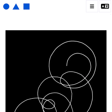
HENRI FOUCAULT
BIOGRAPHIE
CATALOGUE DES OEUVRES
01_SCULPTURE
02_PHOTOGRAPHIQUE
03_COLLAGES
04_DESSINS
05_MONOTYPE
06_ARCHIVES