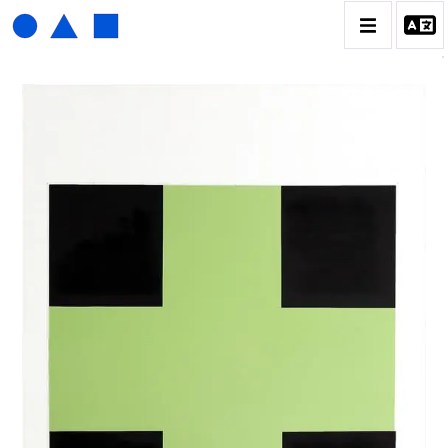
HENRI FOUCAULT
BIOGRAPHIE
CATALOGUE DES OEUVRES
01_SCULPTURE
02_PHOTOGRAPHIQUE
03_COLLAGES
04_DESSINS
05_MONOTYPE
06_ARCHIVES