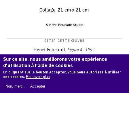
Collage
, 21 cm x 21 cm.
© Henri Foucault Studio
CITER CETTE ŒUVRE
Henri Foucault,
Figure 4 - 1992
.
Catalogue raisonné Henri Foucault
, OAM.
ark:38997/o17c
Sur ce site, nous améliorons votre expérience
6j
d'utilisation à l'aide de cookies
En cliquant sur le bouton Accepter, vous nous autorisez à utiliser
COPIER LA CITATION
ces cookies.
En savoir plus
Non, merci.
Accepter
Demande d'information