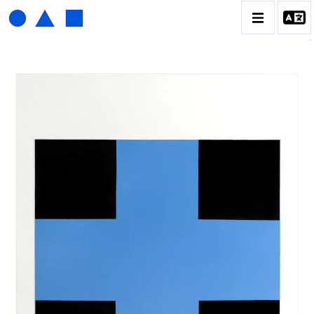
HENRI FOUCAULT
BIOGRAPHIE
CATALOGUE DES OEUVRES
01_SCULPTURE
02_PHOTOGRAPHIQUE
03_COLLAGES
04_DESSINS
05_MONOTYPE
06_ARCHIVES