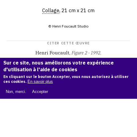
Collage
, 21 cm x 21 cm
© Henri Foucault Studio
CITER CETTE ŒUVRE
Henri Foucault,
Figure 2 - 1992
.
Catalogue raisonné Henri Foucault
, OAM.
ark:38997/o17c
Sur ce site, nous améliorons votre expérience
9p
d'utilisation à l'aide de cookies
En cliquant sur le bouton Accepter, vous nous autorisez à utiliser
COPIER LA CITATION
ces cookies.
En savoir plus
Non, merci.
Accepter
Demande d'information