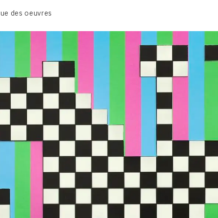
01_SCULPTURE
ue des oeuvres
02_PHOTOGRAPHIQUE
03_COLLAGES
04_DESSINS
05_MONOTYPE
06_ARCHIVES
CONTACT