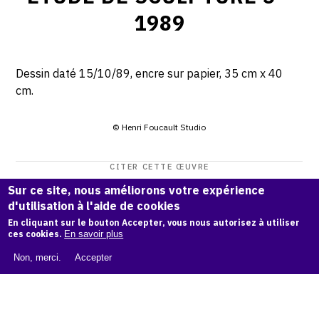
1989
Dessin daté 15/10/89, encre sur papier, 35 cm x 40
cm.
© Henri Foucault Studio
CITER CETTE ŒUVRE
Henri Foucault,
Étude de sculpture 5 - 1989
.
Sur ce site, nous améliorons votre expérience
d'utilisation à l'aide de cookies
Catalogue raisonné Henri Foucault
, OAM.
ark:38997/o17c
En cliquant sur le bouton Accepter, vous nous autorisez à utiliser
cf
ces cookies.
En savoir plus
COPIER LA CITATION
Non, merci.
Accepter
Demande d'information