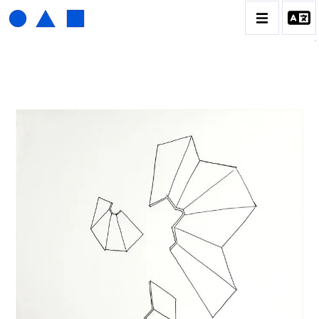
HENRI FOUCAULT
BIOGRAPHIE
CATALOGUE DES OEUVRES
01_SCULPTURE
02_PHOTOGRAPHIQUE
03_COLLAGES
04_DESSINS
05_MONOTYPE
06_ARCHIVES