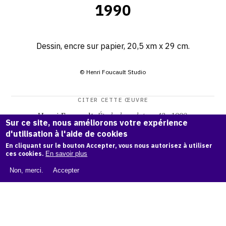
1990
Dessin, encre sur papier, 20,5 xm x 29 cm.
© Henri Foucault Studio
CITER CETTE ŒUVRE
Henri Foucault,
Étude de sculpture 42 - 1990
.
Sur ce site, nous améliorons votre expérience
Catalogue raisonné Henri Foucault
, OAM.
ark:38997/o17q
d'utilisation à l'aide de cookies
mj
En cliquant sur le bouton Accepter, vous nous autorisez à utiliser
ces cookies.
En savoir plus
COPIER LA CITATION
Non, merci.
Accepter
Demande d'information