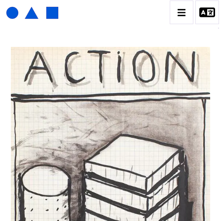
HENRI FOUCAULT
BIOGRAPHIE
CATALOGUE DES OEUVRES
01_SCULPTURE
02_PHOTOGRAPHIQUE
03_COLLAGES
04_DESSINS
05_MONOTYPE
06_ARCHIVES