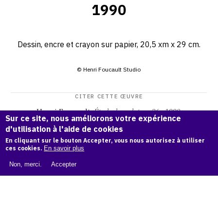
1990
Dessin, encre et crayon sur papier, 20,5 xm x 29 cm.
© Henri Foucault Studio
CITER CETTE ŒUVRE
Henri Foucault,
Étude de sculpture 36 - 1990
.
Sur ce site, nous améliorons votre expérience
Catalogue raisonné Henri Foucault
, OAM.
ark:38997/o17q
d'utilisation à l'aide de cookies
p9
En cliquant sur le bouton Accepter, vous nous autorisez à utiliser
ces cookies.
En savoir plus
COPIER LA CITATION
Non, merci.
Accepter
Demande d'information