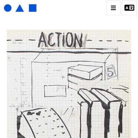
HENRI FOUCAULT
BIOGRAPHIE
CATALOGUE DES OEUVRES
01_SCULPTURE
02_PHOTOGRAPHIQUE
03_COLLAGES
04_DESSINS
05_MONOTYPE
06_ARCHIVES