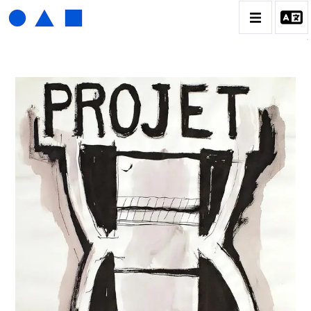
HENRI FOUCAULT
BIOGRAPHIE
CATALOGUE DES OEUVRES
01_SCULPTURE
02_PHOTOGRAPHIQUE
03_COLLAGES
04_DESSINS
05_MONOTYPE
06_ARCHIVES