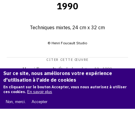
1990
Techniques mixtes, 24 cm x 32 cm
© Henri Foucault Studio
CITER CETTE ŒUVRE
Henri Foucault,
Étude de sculpture 18 - 1990
.
Sur ce site, nous améliorons votre expérience
Catalogue raisonné Henri Foucault
, OAM.
ark:38997/o173
d'utilisation à l'aide de cookies
8j
En cliquant sur le bouton Accepter, vous nous autorisez à utiliser
ces cookies.
En savoir plus
COPIER LA CITATION
Non, merci.
Accepter
Demande d'information