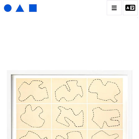
HENRI FOUCAULT
BIOGRAPHIE
CATALOGUE DES OEUVRES
01_SCULPTURE
02_PHOTOGRAPHIQUE
03_COLLAGES
04_DESSINS
05_MONOTYPE
06_ARCHIVES