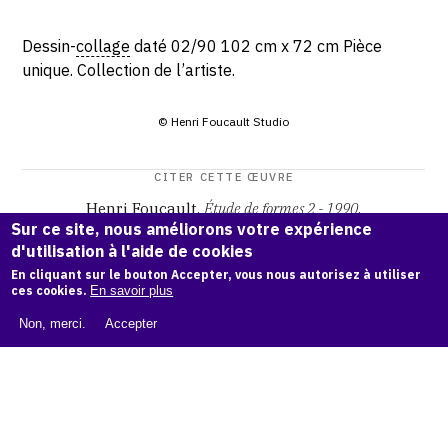
Dessin-
collage
daté 02/90 102 cm x 72 cm Pièce
unique. Collection de l’artiste.
© Henri Foucault Studio
CITER CETTE ŒUVRE
Henri Foucault,
Étude de formes 2 - 1990
.
Sur ce site, nous améliorons votre expérience
Catalogue raisonné Henri Foucault
, OAM.
ark:38997/o16k
d'utilisation à l'aide de cookies
dk
En cliquant sur le bouton Accepter, vous nous autorisez à utiliser
ces cookies.
En savoir plus
COPIER LA CITATION
Non, merci.
Accepter
Demande d'information