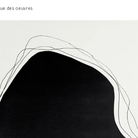
01_SCULPTURE
ue des oeuvres
02_PHOTOGRAPHIQUE
03_COLLAGES
04_DESSINS
05_MONOTYPE
06_ARCHIVES
CONTACT