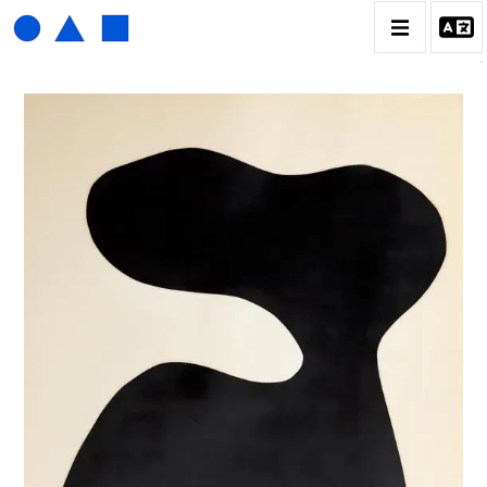
HENRI FOUCAULT
BIOGRAPHIE
CATALOGUE DES OEUVRES
01_SCULPTURE
02_PHOTOGRAPHIQUE
03_COLLAGES
04_DESSINS
05_MONOTYPE
06_ARCHIVES