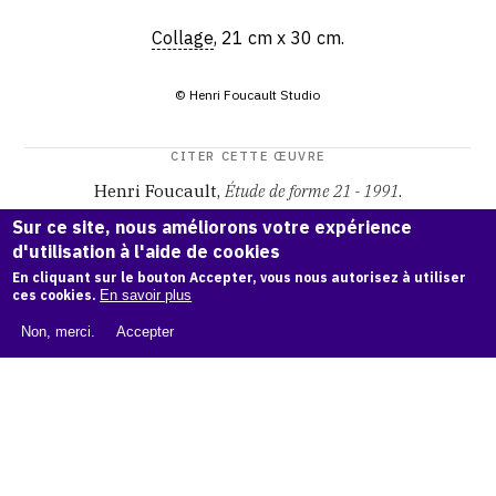
Collage
, 21 cm x 30 cm.
© Henri Foucault Studio
CITER CETTE ŒUVRE
Henri Foucault,
Étude de forme 21 - 1991
.
Catalogue raisonné Henri Foucault
, OAM.
ark:38997/o171
Sur ce site, nous améliorons votre expérience
63
d'utilisation à l'aide de cookies
En cliquant sur le bouton Accepter, vous nous autorisez à utiliser
COPIER LA CITATION
ces cookies.
En savoir plus
Non, merci.
Accepter
Demande d'information