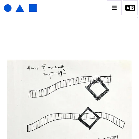
HENRI FOUCAULT
BIOGRAPHIE
CATALOGUE DES OEUVRES
01_SCULPTURE
02_PHOTOGRAPHIQUE
03_COLLAGES
04_DESSINS
05_MONOTYPE
06_ARCHIVES