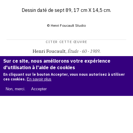
Dessin daté de sept 89, 17 cm X 14,5 cm.
© Henri Foucault Studio
CITER CETTE ŒUVRE
Henri Foucault,
Étude - 60 - 1989
.
Catalogue raisonné Henri Foucault
, OAM.
ark:38997/o172
Sur ce site, nous améliorons votre expérience
sw
d'utilisation à l'aide de cookies
En cliquant sur le bouton Accepter, vous nous autorisez à utiliser
COPIER LA CITATION
ces cookies.
En savoir plus
Non, merci.
Accepter
Demande d'information