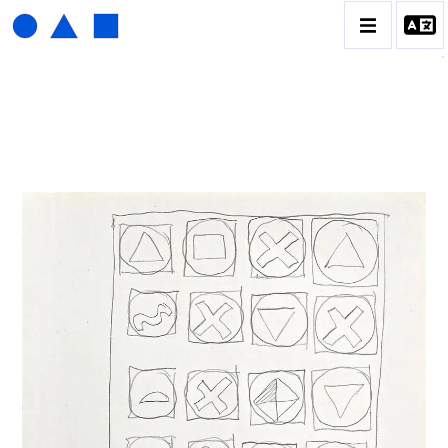
HENRI FOUCAULT
BIOGRAPHIE
CATALOGUE DES OEUVRES
01_SCULPTURE
02_PHOTOGRAPHIQUE
03_COLLAGES
04_DESSINS
05_MONOTYPE
06_ARCHIVES