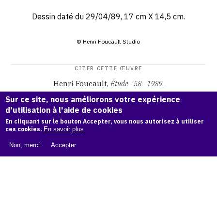
Dessin daté du 29/04/89, 17 cm X 14,5 cm.
© Henri Foucault Studio
CITER CETTE ŒUVRE
Henri Foucault,
Étude - 58 - 1989
.
Catalogue raisonné Henri Foucault
, OAM.
ark:38997/o172
Sur ce site, nous améliorons votre expérience
t8
d'utilisation à l'aide de cookies
En cliquant sur le bouton Accepter, vous nous autorisez à utiliser
COPIER LA CITATION
ces cookies.
En savoir plus
Non, merci.
Accepter
Demande d'information