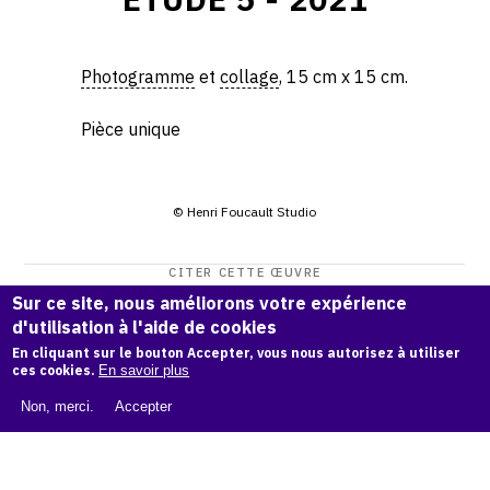
Photogramme
et
collage
, 15 cm x 15 cm.
Pièce unique
© Henri Foucault Studio
CITER CETTE ŒUVRE
Sur ce site, nous améliorons votre expérience
Henri Foucault,
Étude 5 - 2021
.
d'utilisation à l'aide de cookies
Catalogue raisonné Henri Foucault
, OAM.
ark:38997/o18z
En cliquant sur le bouton Accepter, vous nous autorisez à utiliser
p1
ces cookies.
En savoir plus
COPIER LA CITATION
Non, merci.
Accepter
Demande d'information