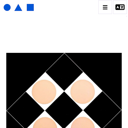
HENRI FOUCAULT
BIOGRAPHIE
CATALOGUE DES OEUVRES
01_SCULPTURE
02_PHOTOGRAPHIQUE
03_COLLAGES
04_DESSINS
05_MONOTYPE
06_ARCHIVES