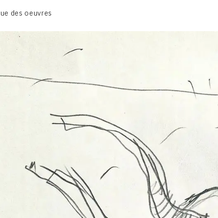
01_SCULPTURE
ue des oeuvres
02_PHOTOGRAPHIQUE
03_COLLAGES
04_DESSINS
05_MONOTYPE
06_ARCHIVES
CONTACT