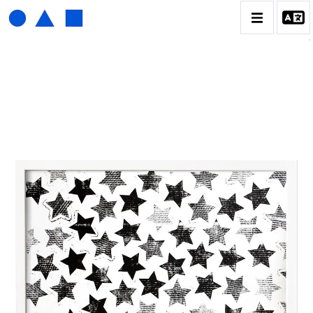
HENRI FOUCAULT
BIOGRAPHIE
CATALOGUE DES OEUVRES
01_SCULPTURE
02_PHOTOGRAPHIQUE
03_COLLAGES
04_DESSINS
05_MONOTYPE
06_ARCHIVES