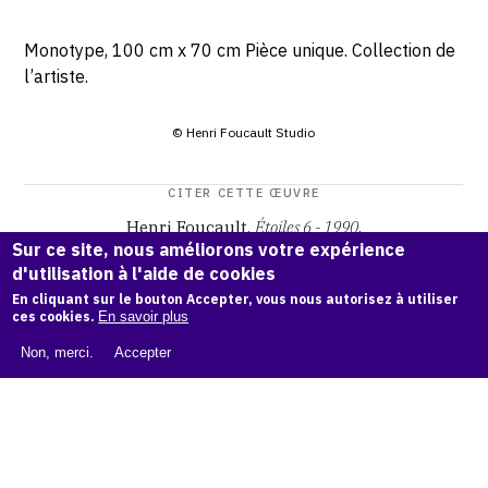
Monotype, 100 cm x 70 cm Pièce unique. Collection de
l’artiste.
© Henri Foucault Studio
CITER CETTE ŒUVRE
Henri Foucault,
Étoiles 6 - 1990
.
Sur ce site, nous améliorons votre expérience
Catalogue raisonné Henri Foucault
, OAM.
ark:38997/o16k
d'utilisation à l'aide de cookies
mv
En cliquant sur le bouton Accepter, vous nous autorisez à utiliser
ces cookies.
En savoir plus
COPIER LA CITATION
Non, merci.
Accepter
Demande d'information