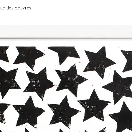
01_SCULPTURE
ue des oeuvres
02_PHOTOGRAPHIQUE
03_COLLAGES
04_DESSINS
05_MONOTYPE
06_ARCHIVES
CONTACT