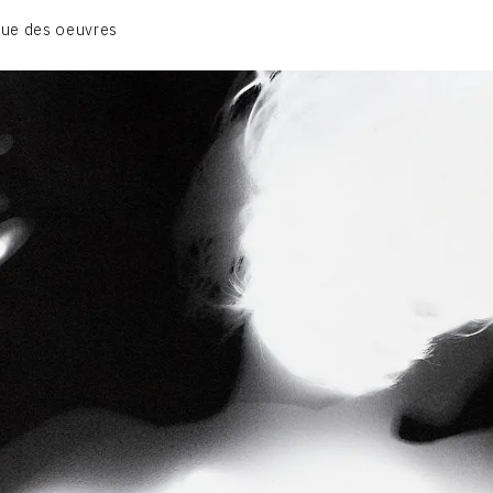
01_SCULPTURE
ue des oeuvres
02_PHOTOGRAPHIQUE
03_COLLAGES
04_DESSINS
05_MONOTYPE
06_ARCHIVES
CONTACT