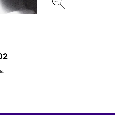
02
te.