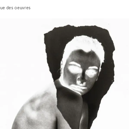
01_SCULPTURE
ue des oeuvres
02_PHOTOGRAPHIQUE
03_COLLAGES
04_DESSINS
05_MONOTYPE
06_ARCHIVES
CONTACT