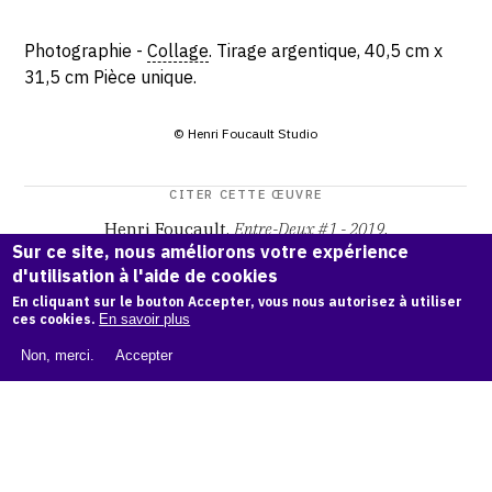
Photographie -
Collage
. Tirage argentique, 40,5 cm x
31,5 cm Pièce unique.
© Henri Foucault Studio
CITER CETTE ŒUVRE
Henri Foucault,
Entre-Deux #1 - 2019
.
Sur ce site, nous améliorons votre expérience
Catalogue raisonné Henri Foucault
, OAM.
ark:38997/o164
d'utilisation à l'aide de cookies
qh
En cliquant sur le bouton Accepter, vous nous autorisez à utiliser
ces cookies.
En savoir plus
COPIER LA CITATION
Non, merci.
Accepter
Demande d'information