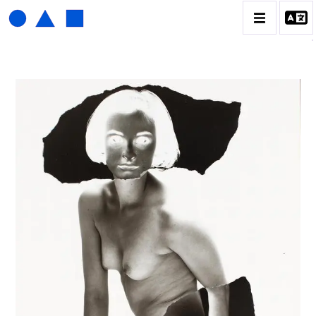
HENRI FOUCAULT
BIOGRAPHIE
CATALOGUE DES OEUVRES
01_SCULPTURE
02_PHOTOGRAPHIQUE
03_COLLAGES
04_DESSINS
05_MONOTYPE
06_ARCHIVES