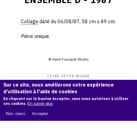
Collage
daté du 06/08/87, 58 cm x 49 cm.
Pièce unique.
© Henri Foucault Studio
CITER CETTE ŒUVRE
Sur ce site, nous améliorons votre expérience
Henri Foucault,
Ensemble D - 1987
.
d'utilisation à l'aide de cookies
Catalogue raisonné Henri Foucault
, OAM.
ark:38997/o18p
En cliquant sur le bouton Accepter, vous nous autorisez à utiliser
sd
ces cookies.
En savoir plus
COPIER LA CITATION
Non, merci.
Accepter
Demande d'information