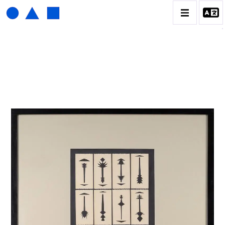
HENRI FOUCAULT
BIOGRAPHIE
CATALOGUE DES OEUVRES
01_SCULPTURE
02_PHOTOGRAPHIQUE
03_COLLAGES
04_DESSINS
05_MONOTYPE
06_ARCHIVES