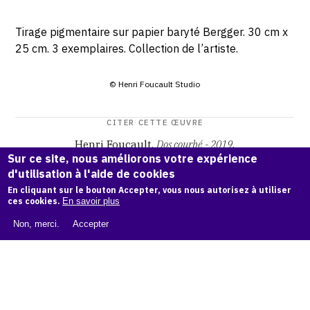
Tirage pigmentaire sur papier baryté Bergger. 30 cm x
25 cm. 3 exemplaires. Collection de l’artiste.
© Henri Foucault Studio
CITER CETTE ŒUVRE
Henri Foucault,
Dos courbé - 2019
.
Sur ce site, nous améliorons votre expérience
Catalogue raisonné Henri Foucault
, OAM.
ark:38997/o164
d'utilisation à l'aide de cookies
mc
En cliquant sur le bouton Accepter, vous nous autorisez à utiliser
ces cookies.
En savoir plus
COPIER LA CITATION
Non, merci.
Accepter
Demande d'information