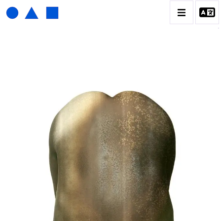
HENRI FOUCAULT
BIOGRAPHIE
CATALOGUE DES OEUVRES
01_SCULPTURE
02_PHOTOGRAPHIQUE
03_COLLAGES
04_DESSINS
05_MONOTYPE
06_ARCHIVES