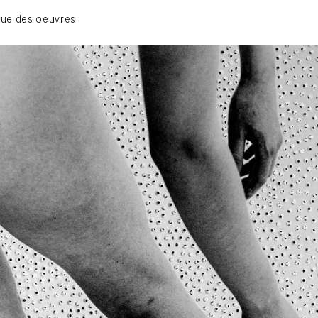
01_SCULPTURE
ue des oeuvres
02_PHOTOGRAPHIQUE
03_COLLAGES
04_DESSINS
05_MONOTYPE
06_ARCHIVES
CONTACT