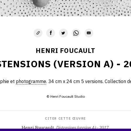
HENRI FOUCAULT
STENSIONS (VERSION A) - 2
phie et
photogramme
. 34 cm x 24 cm 5 versions. Collection de 
© Henri Foucault Studio
CITER CETTE ŒUVRE
Henri Foucault,
Distensions (version A) - 2017
.